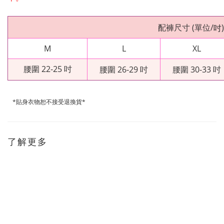
配褲尺寸
(
單位
/
)
吋
M
L
XL
腰圍 22-25 吋
腰圍 26-29 吋
腰圍 30-33 吋
*貼身衣物恕不接受退換貨*
了解更多