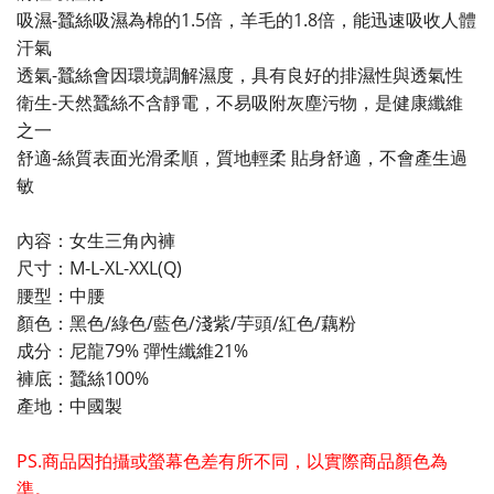
吸濕-蠶絲吸濕為棉的1.5倍，羊毛的1.8倍，能迅速吸收人體
汗氣
透氣-蠶絲會因環境調解濕度，具有良好的排濕性與透氣性
衛生-天然蠶絲不含靜電，不易吸附灰塵污物，是健康纖維
之一
舒適-絲質表面光滑柔順，質地輕柔 貼身舒適，不會產生過
敏
內容：女生三角內褲
尺寸：M-L-XL-XXL(Q)
腰型：中腰
顏色：黑色/綠色/藍色/淺紫/芋頭/紅色/藕粉
成分：尼龍79% 彈性纖維21%
褲底：蠶絲100%
產地：中國製
PS.商品因拍攝或螢幕色差有所不同，以實際商品顏色為
準。