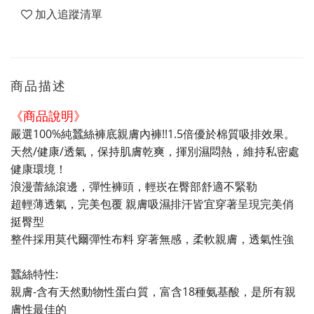
加入追蹤清單
商品描述
《商品說明》
嚴選100%純蠶絲褲底親膚內褲!!1.5倍優於棉質吸排效果。
天然/健康/透氣，保持肌膚乾爽，揮別濕悶熱，維持私密處
健康環境！
浪漫蕾絲滾邊，彈性褲頭，輕崁在臀部舒適不緊勒
超輕薄透氣，完美包覆 親膚吸濕排汗皆宜穿著呈現完美俏
挺臀型
整件採用莫代爾彈性布料 穿著無感，柔軟親膚，透氣性強
蠶絲特性:
親膚-含有天然動物性蛋白質，富含18種氨基酸，是所有親
膚性最佳的