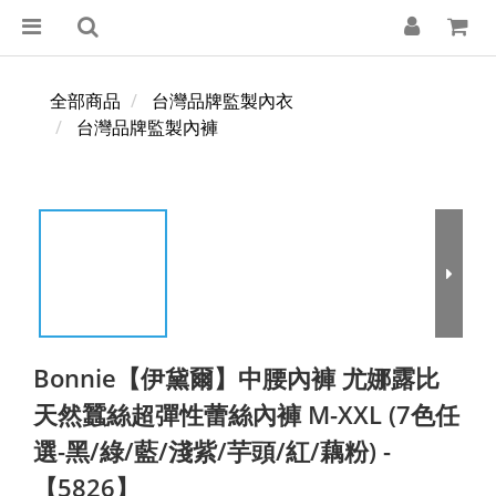
全部商品
台灣品牌監製內衣
台灣品牌監製內褲
Bonnie【伊黛爾】中腰內褲 尤娜露比
天然蠶絲超彈性蕾絲內褲 M-XXL (7色任
選-黑/綠/藍/淺紫/芋頭/紅/藕粉) -
【5826】