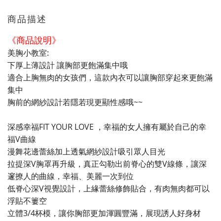
商品描述
《商品說明》
美胸小教室:
下厚上薄設計 讓胸部更飽滿集中哦
適合上胸無肉的女孩們，這款內衣可以讓胸部穿起來更飽滿
集中
胸前的網紗設計若隱若現更顯性感哦~~
深感幸福FIT YOUR LOVE ，幸福的女人擁有屬於自己的幸
福V曲線
漫舞花邊蕾絲加上透氣網紗設計吸引眾人目光
拉提深V胸罩再升級，真正勾勒出前脊心的雙V線條，讓深
邃撩人的曲線，幸福、美麗一次到位
低脊心深V視覺設計，上緣蕾絲修飾貼合，有肉無肉都可以
浮貼不簍空
立體3/4杯模，讓你胸部更加渾圓豐滿，展現誘人好身材