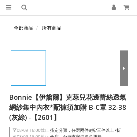
全部商品
所有商品
Bonnie【伊黛爾】克萊兒花邊蕾絲透氣
網紗集中內衣*配褲須加購 B-C罩 32-38
(灰綠) -【2601】
至
08/09 16:00
截止
指定分類，任選兩件8折/三件以上7折
至
08/09 16:00
截止
全店，台灣直寄港澳免運費