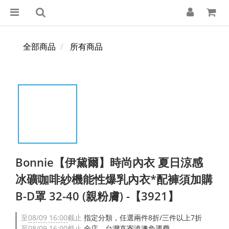
全部商品
所有商品
Bonnie【伊黛爾】時尚內衣 夏日涼感
冰礦咖啡紗機能性爆乳內衣*配褲須加購
B-D罩 32-40 (親粉膚) -【3921】
至
08/09 16:00
截止
指定分類，任選兩件8折/三件以上7折
至
08/09 16:00
截止
全店，台灣直寄港澳免運費