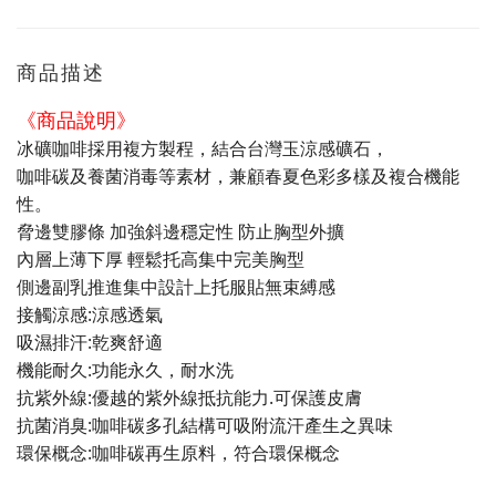
商品描述
《商品說明》
冰礦咖啡採用複方製程，結合台灣玉涼感礦石，
咖啡碳及養菌消毒等素材，兼顧春夏色彩多樣及複合機能
性。
脅邊雙膠條 加強斜邊穩定性 防止胸型外擴
內層上薄下厚 輕鬆托高集中完美胸型
側邊副乳推進集中設計上托服貼無束縛感
接觸涼感:涼感透氣
吸濕排汗:乾爽舒適
機能耐久:功能永久，耐水洗
抗紫外線:優越的紫外線抵抗能力.可保護皮膚
抗菌消臭:咖啡碳多孔結構可吸附流汗產生之異味
環保概念:咖啡碳再生原料，符合環保概念