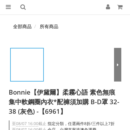
全部商品
所有商品
Bonnie【伊黛爾】柔霧心語 素色無痕
集中軟鋼圈內衣*配褲須加購 B-D罩 32-
38 (灰色) -【6961】
至
08/07 16:00
截止
指定分類，任選兩件8折/三件以上7折
至
08/07 16:00
截止
全店，台灣直寄港澳免運費