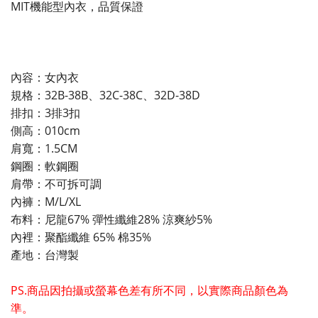
MIT機能型內衣，品質保證
內容：女內衣
規格：32B-38B、32C-38C、32D-38D
排扣：3排3扣
側高：010cm
肩寬：1.5CM
鋼圈：軟鋼圈
肩帶：不可拆可調
內褲：M/L/XL
布料：尼龍67% 彈性纖維28% 涼爽紗5%
內裡：聚酯纖維 65% 棉35%
產地：台灣製
PS.商品因拍攝或螢幕色差有所不同，以實際商品顏色為
準。