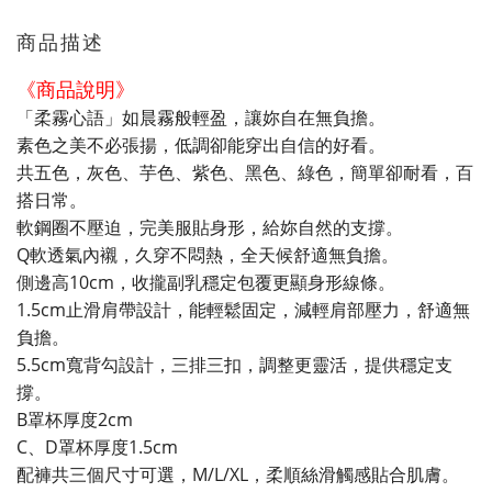
商品描述
《商品說明》
「柔霧心語」如晨霧般輕盈，讓妳自在無負擔。
素色之美不必張揚，低調卻能穿出自信的好看。
共五色，灰色、芋色、紫色、黑色、綠色，簡單卻耐看，百
搭日常。
軟鋼圈不壓迫，完美服貼身形，給妳自然的支撐。
Q軟透氣內襯，久穿不悶熱，全天候舒適無負擔。
側邊高10cm，收攏副乳穩定包覆更顯身形線條。
1.5cm止滑肩帶設計，能輕鬆固定，減輕肩部壓力，舒適無
負擔。
5.5cm寬背勾設計，三排三扣，調整更靈活，提供穩定支
撐。
B罩杯厚度2cm
C、D罩杯厚度1.5cm
配褲共三個尺寸可選，M/L/XL，柔順絲滑觸感貼合肌膚。