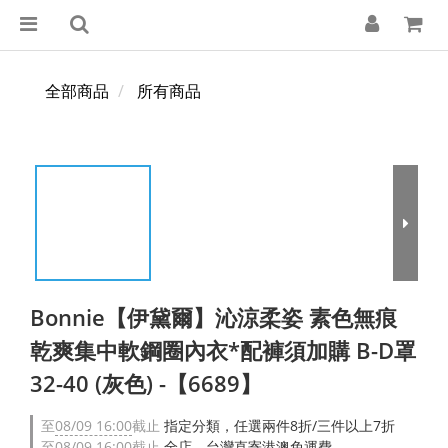
全部商品
所有商品
Bonnie【伊黛爾】沁涼柔姿 素色無痕
乾爽集中軟鋼圈內衣*配褲須加購 B-D罩
32-40 (灰色) -【6689】
至
08/09 16:00
截止
指定分類，任選兩件8折/三件以上7折
至
08/09 16:00
截止
全店，台灣直寄港澳免運費