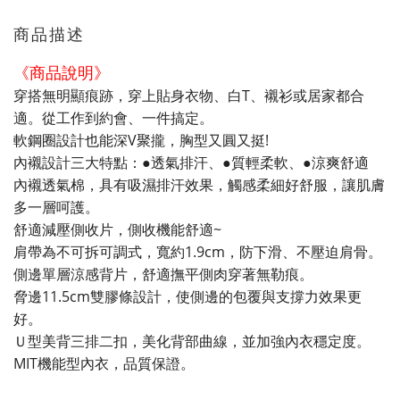
商品描述
《商品說明》
穿搭無明顯痕跡，穿上貼身衣物、白T、襯衫或居家都合
適。從工作到約會、一件搞定。
軟鋼圈設計也能深V聚攏，胸型又圓又挺!
內襯設計三大特點：●透氣排汗、●質輕柔軟、●涼爽舒適
內襯透氣棉，具有吸濕排汗效果，觸感柔細好舒服，讓肌膚
多一層呵護。
舒適減壓側收片，側收機能舒適~
肩帶為不可拆可調式，寬約1.9cm，防下滑、不壓迫肩骨。
側邊單層涼感背片，舒適撫平側肉穿著無勒痕。
脅邊11.5cm雙膠條設計，使側邊的包覆與支撐力效果更
好。
Ｕ型美背三排二扣，美化背部曲線，並加強內衣穩定度。
MIT機能型內衣，品質保證。