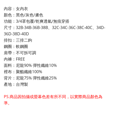
內容：女內衣
顏色：黑色/灰色/膚色
功能：3/4罩包覆/乾爽透氣/無痕穿搭
尺寸：32B-34B-36B-38B、32C-34C-36C-38C-40C、34D-
36D-38D-40D
排扣：三排二鉤
鋼圈：軟鋼圈
肩帶：不可拆可調
內褲：FREE
面料：尼龍90% 彈性纖維10%
裡布：聚酯纖維100%
背片：尼龍75% 彈性纖維25%
產地：台灣製
PS.商品因拍攝或螢幕色差有所不同，以實際商品顏色為
準。