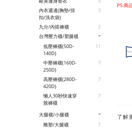
歐美連身塑衣
5
PS.
內衣週邊(胸墊/排
3
扣/洗衣袋)
九分/內搭褲襪
2
台灣壓力襪/塑腿襪
低壓褲襪(50D-
11
140D)
中壓褲襪(160D-
7
250D)
高壓褲襪(280D-
7
420D)
懶人30秒快速穿
7
脫褲襪
大腿襪/小腿襪
了解
雕塑/大腿襪
7