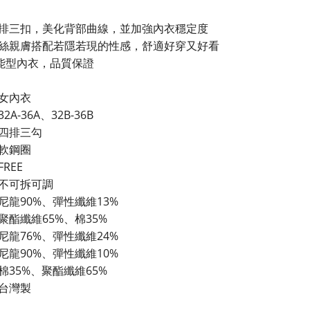
排三扣，美化背部曲線，並加強內衣穩定度
絲親膚搭配若隱若現的性感，舒適好穿又好看
機能型內衣，品質保證
女內衣
2A-36A、32B-36B
四排三勾
軟鋼圈
REE
不可拆可調
尼龍90%、彈性纖維13%
聚酯纖維65%、棉35%
尼龍76%、彈性纖維24%
尼龍90%、彈性纖維10%
棉35%、聚酯纖維65%
台灣製