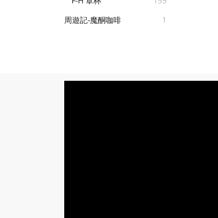
F-H 罩杯
159
周遊記-魔酮咖啡
1