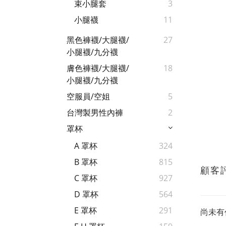
束小腿套
3
小腿襪
11
黑色褲襪/大腿襪/
27
小腿襪/九分襪
膚色褲襪/大腿襪/
18
小腿襪/九分襪
空服員/空姐
5
台灣製男性內褲
2
罩杯
A 罩杯
324
B 罩杯
815
顧客
C 罩杯
927
D 罩杯
564
E 罩杯
291
尚未有