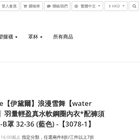
登入會員
購物車
聯絡我們
繁體中文
$ HKD
塑腿襪
罩杯
所有商品
nie【伊黛爾】浪漫雪舞【water
e】羽量輕盈真水軟鋼圈內衣*配褲須
-B罩 32-36 (藍色) -【3078-1】
 16:00
截止
指定分類，任選兩件8折/三件以上7折