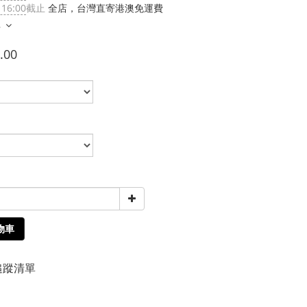
 16:00
截止
全店，台灣直寄港澳免運費
多
.00
物車
追蹤清單