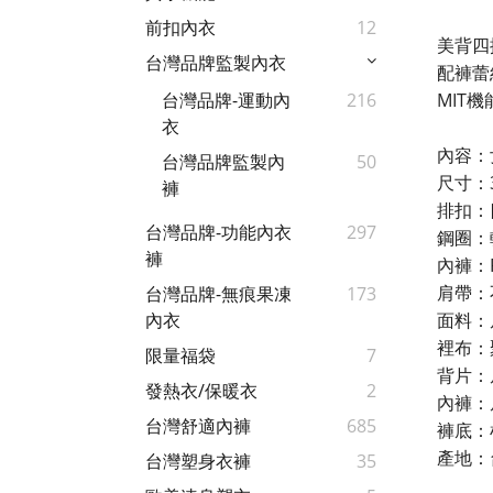
前扣內衣
12
美背四
台灣品牌監製內衣
配褲蕾
MIT
台灣品牌-運動內
216
衣
內容：
台灣品牌監製內
50
尺寸：3
褲
排扣：
台灣品牌-功能內衣
297
鋼圈：
褲
內褲：F
肩帶：
台灣品牌-無痕果凍
173
面料：
內衣
裡布：
限量福袋
7
背片：
發熱衣/保暖衣
2
內褲：
台灣舒適內褲
685
褲底：
產地：
台灣塑身衣褲
35