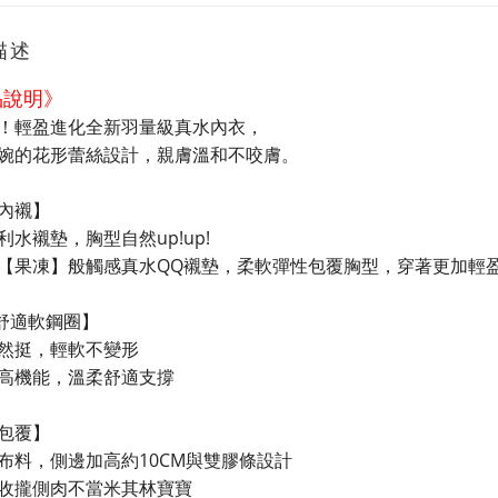
描述
品說明》
！輕盈進化全新羽量級真水內衣，
婉的花形蕾絲設計，親膚溫和不咬膚。
內襯】
利水襯墊，胸型自然up!up!
【果凍】般觸感真水QQ襯墊，柔軟彈性包覆胸型，穿著更加輕盈。
舒適軟鋼圈】
然挺，輕軟不變形
高機能，溫柔舒適支撐
包覆】
布料，側邊加高約10CM與雙膠條設計
收攏側肉不當米其林寶寶