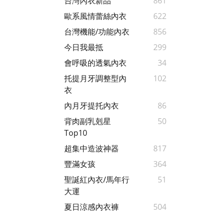
台灣內衣新品
861
歐系風情蕾絲內衣
622
台灣機能/功能內衣
856
今日我最抵
299
會呼吸的透氣內衣
34
托提月牙調整型內
102
衣
內月牙提托內衣
86
背肉副乳剋星
50
Top10
超集中造波神器
817
豐滿女孩
364
聖誕紅內衣/馬年行
51
大運
夏日涼感內衣褲
504