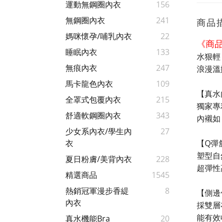
運動無鋼圈內衣
156
無鋼圈內衣
241
商品
媽咪懷孕/哺乳內衣
22
《商
睡眠內衣
133
水狠輕
無痕內衣
247
浪漫溫
馬卡龍色內衣
109
【真水
全罩式包覆內衣
215
獨家專
舒適軟鋼圈內衣
343
內襯如
少女系內衣/學生內
27
【Q彈
衣
塑型自
夏日粉膚/美背內衣
228
超彈性
精選商品
1545
熱銷冠軍漫步香緹
8
【側邊
內衣
採雙層
能有效
真水機能Bra
20