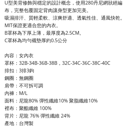
U型美背修飾與穩定的設計概念，使用280丹尼網狀經編
布，完整包覆固定背肉讓身型更加完美。
吸濕排汗、質輕柔軟、涼爽舒適、透氣性佳、通風快乾。
MIT保證更適合您的內衣。
B罩杯為下厚上薄，最厚度為2.5CM。
C罩杯為均勻襯墊厚約0.5公分
內容：女內衣
罩杯：32B-34B-36B-38B，32C-34C-36C-38C-40C
排扣：3排3鉤
鋼圈：無鋼圈
肩帶：不可拆可調
內褲：M/L
面料：尼龍80% 彈性纖維10% 聚脂纖維10%
裡布：聚酯纖維 100%
背片：尼龍 76% 彈性纖維 24%
產地：台灣製