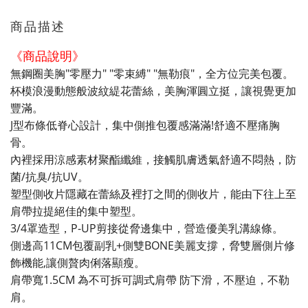
商品描述
《商品說明》
無鋼圈美胸"零壓力" "零束縛" "無勒痕"，全方位完美包覆。
杯模浪漫動態般波紋緹花蕾絲，美胸渾圓立挺，讓視覺更加
豐滿。
J型布條低脊心設計，集中側推包覆感滿滿!舒適不壓痛胸
骨。
內裡採用涼感素材聚酯纖維，接觸肌膚透氣舒適不悶熱，防
菌/抗臭/抗UV。
塑型側收片隱藏在蕾絲及裡打之間的側收片，能由下往上至
肩帶拉提絕佳的集中塑型。
3/4罩造型，P-UP剪接從脅邊集中，營造優美乳溝線條。
側邊高11CM包覆副乳+側雙BONE美麗支撐，脅雙層側片修
飾機能,讓側贅肉俐落顯瘦。
肩帶寬1.5CM 為不可拆可調式肩帶 防下滑，不壓迫，不勒
肩。