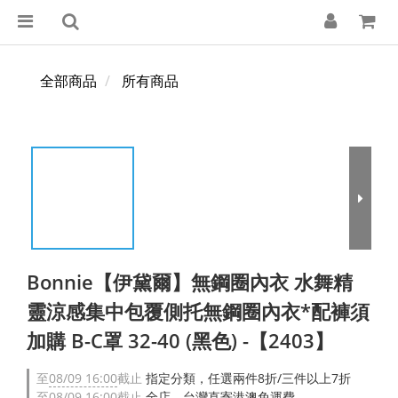
全部商品
所有商品
Bonnie【伊黛爾】無鋼圈內衣 水舞精
靈涼感集中包覆側托無鋼圈內衣*配褲須
加購 B-C罩 32-40 (黑色) -【2403】
至
08/09 16:00
截止
指定分類，任選兩件8折/三件以上7折
至
08/09 16:00
截止
全店，台灣直寄港澳免運費