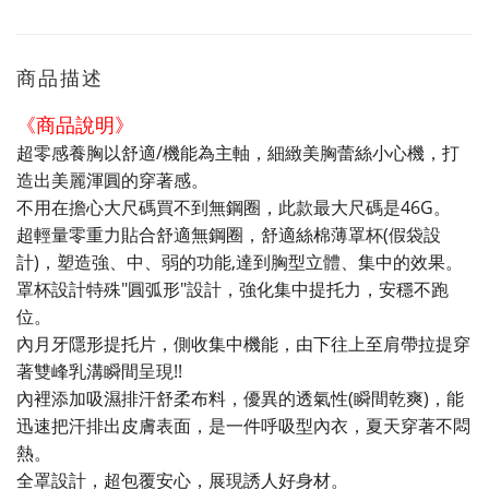
商品描述
《商品說明》
超零感養胸以舒適/機能為主軸，細緻美胸蕾絲小心機，打
造出美麗渾圓的穿著感。
不用在擔心大尺碼買不到無鋼圈，此款最大尺碼是46G。
超輕量零重力貼合舒適無鋼圈，舒適絲棉薄罩杯(假袋設
計)，塑造強、中、弱的功能,達到胸型立體、集中的效果。
罩杯設計特殊"圓弧形"設計，強化集中提托力，安穩不跑
位。
內月牙隱形提托片，側收集中機能，由下往上至肩帶拉提穿
著雙峰乳溝瞬間呈現!!
內裡添加吸濕排汗舒柔布料，優異的透氣性(瞬間乾爽)，能
迅速把汗排出皮膚表面，是一件呼吸型內衣，夏天穿著不悶
熱。
全罩設計，超包覆安心，展現誘人好身材。