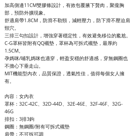
加高側邊11CM雙膠條設計，有效包覆腋下贅肉，聚攏胸
部，預防外擴現象。
舒適肩帶1.8CM，防滑不勒頸，減輕壓力，防下滑不壓迫肩
頸穴。
三排三勾扣設計，增強穿著穩定性，有效避免移位的尷尬。
C-G罩杯皆附有QQ襯墊，罩杯為可拆式襯墊，最厚約
1.5CM。
孕媽咪/哺乳媽咪也適穿，輕盈安穩的舒適感，穿無鋼圈也
不擔心下垂走山。
MIT機能型內衣，品質保證，透氣性佳，值得每個女人擁
有。
內容：女內衣
罩杯：32C-42C、32D-44D、32E-46E、32F-46F、32G-
46G
排扣：3排3鉤
鋼圈：無鋼圈/附有可拆式襯墊
肩帶：不可拆可調