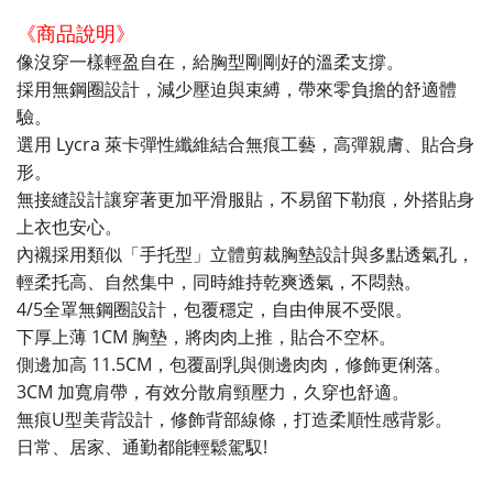
《商品說明》
像沒穿一樣輕盈自在，給胸型剛剛好的溫柔支撐。
採用無鋼圈設計，減少壓迫與束縛，帶來零負擔的舒適體
驗。
選用 Lycra 萊卡彈性纖維結合無痕工藝，高彈親膚、貼合身
形。
無接縫設計讓穿著更加平滑服貼，不易留下勒痕，外搭貼身
上衣也安心。
內襯採用類似「手托型」立體剪裁胸墊設計與多點透氣孔，
輕柔托高、自然集中，同時維持乾爽透氣，不悶熱。
4/5全罩無鋼圈設計，包覆穩定，自由伸展不受限。
下厚上薄 1CM 胸墊，將肉肉上推，貼合不空杯。
側邊加高 11.5CM，包覆副乳與側邊肉肉，修飾更俐落。
3CM 加寬肩帶，有效分散肩頸壓力，久穿也舒適。
無痕U型美背設計，修飾背部線條，打造柔順性感背影。
日常、居家、通勤都能輕鬆駕馭!