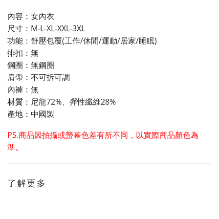
內容：女內衣
尺寸：M-L-XL-XXL-3XL
功能：舒壓包覆(工作/休閒/運動/居家/睡眠)
排扣：無
鋼圈：無鋼圈
肩帶：不可拆可調
內褲：無
材質：尼龍72%、彈性纖維28%
產地：中國製
PS.商品因拍攝或螢幕色差有所不同，以實際商品顏色為
準。
了解更多