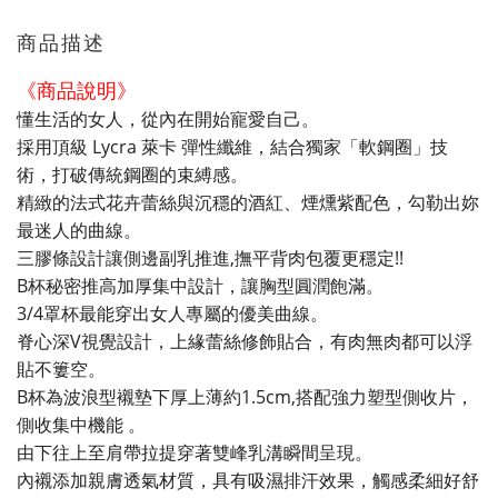
商品描述
《商品說明》
懂生活的女人，從內在開始寵愛自己。
採用頂級 Lycra 萊卡 彈性纖維，結合獨家「軟鋼圈」技
術，打破傳統鋼圈的束縛感。
精緻的法式花卉蕾絲與沉穩的酒紅、煙燻紫配色，勾勒出妳
最迷人的曲線。
三膠條設計讓側邊副乳推進,撫平背肉包覆更穩定!!
B杯秘密推高加厚集中設計，讓胸型圓潤飽滿。
3/4罩杯最能穿出女人專屬的優美曲線。
脊心深V視覺設計，上緣蕾絲修飾貼合，有肉無肉都可以浮
貼不簍空。
B杯為波浪型襯墊下厚上薄約1.5cm,搭配強力塑型側收片，
側收集中機能 。
由下往上至肩帶拉提穿著雙峰乳溝瞬間呈現。
內襯添加親膚透氣材質，具有吸濕排汗效果，觸感柔細好舒