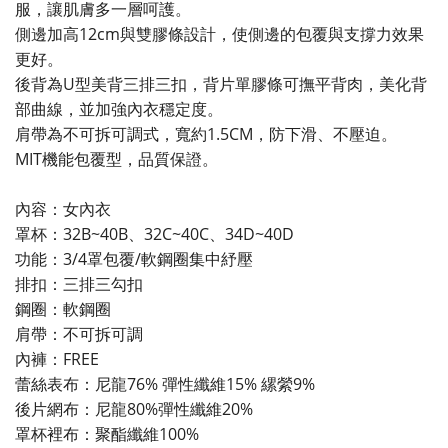
服，讓肌膚多一層呵護。
側邊加高12cm與雙膠條設計，使側邊的包覆與支撐力效果
更好。
後背為U型美背三排三扣，背片單膠條可撫平背肉，美化背
部曲線，並加強內衣穩定度。
肩帶為不可拆可調式，寬約1.5CM，防下滑、不壓迫。
MIT機能包覆型，品質保證。
內容：女內衣
罩杯：32B~40B、32C~40C、34D~40D
功能：3/4罩包覆/軟鋼圈集中紓壓
排扣：三排三勾扣
鋼圈：軟鋼圈
肩帶：不可拆可調
內褲：FREE
蕾絲表布：尼龍76% 彈性纖維15% 縲縈9%
後片網布：尼龍80%彈性纖維20%
罩杯裡布：聚酯纖維100%