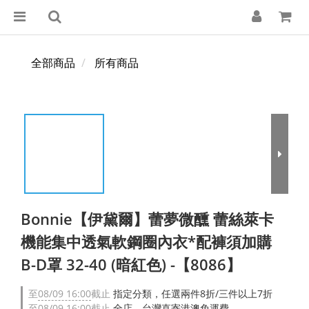
全部商品
所有商品
Bonnie【伊黛爾】蕾夢微醺 蕾絲萊卡
機能集中透氣軟鋼圈內衣*配褲須加購
B-D罩 32-40 (暗紅色) -【8086】
至
08/09 16:00
截止
指定分類，任選兩件8折/三件以上7折
至
08/09 16:00
截止
全店，台灣直寄港澳免運費