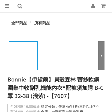
全部商品
所有商品
Bonnie【伊黛爾】貝殼森林 蕾絲軟鋼
圈集中收副乳機能內衣*配褲須加購 B-C
罩 32-38 (淺紫) -【7607】
至
08/09 16:00
截止
指定分類，任選兩件8折/三件以上7折
至
08/09 16:00
截止
全店，台灣直寄港澳免運費