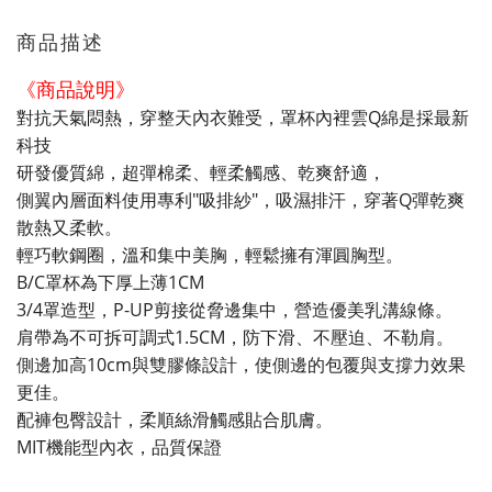
商品描述
《商品說明》
對抗天氣悶熱，穿整天內衣難受，罩杯內裡雲Q綿是採最新
科技
研發優質綿，超彈棉柔、輕柔觸感、乾爽舒適，
側翼內層面料使用專利"吸排紗"，吸濕排汗，穿著Q彈乾爽
散熱又柔軟。
輕巧軟鋼圈，溫和集中美胸，輕鬆擁有渾圓胸型。
B/C罩杯為下厚上薄1CM
3/4罩造型，P-UP剪接從脅邊集中，營造優美乳溝線條。
肩帶為不可拆可調式1.5CM，防下滑、不壓迫、不勒肩。
側邊加高10cm與雙膠條設計，使側邊的包覆與支撐力效果
更佳。
配褲包臀設計，柔順絲滑觸感貼合肌膚。
MIT機能型內衣，品質保證