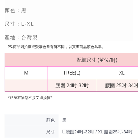
顏色：黑
尺寸：L-XL
產地：台灣製
PS.
商品因拍攝或螢幕色差有所不同，以實際商品顏色為準。
配褲尺寸
(
單位
/
)
吋
M
FREE(L)
XL
腰圍 24吋-32吋
腰圍 25吋-34
*貼身衣物恕不接受退換貨*
顏色
黑
尺寸
L 腰圍24吋-32吋 / XL 腰圍25吋-34吋