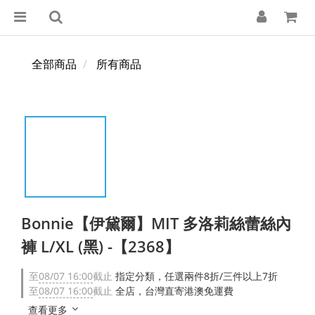
全部商品
所有商品
Bonnie【伊黛爾】MIT 多洛莉絲蕾絲內
褲 L/XL (黑) -【2368】
至
08/07 16:00
截止
指定分類，任選兩件8折/三件以上7折
至
08/07 16:00
截止
全店，台灣直寄港澳免運費
查看更多