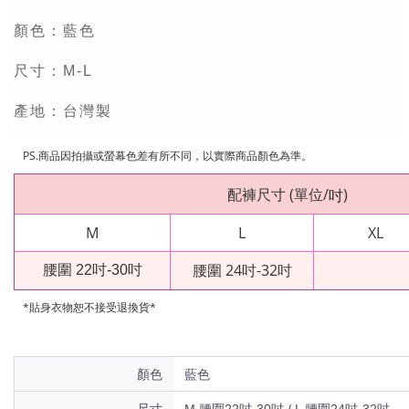
顏色：藍色
尺寸：M-L
產地：台灣製
PS.
商品因拍攝或螢幕色差有所不同，以實際商品顏色為準。
配褲尺寸
(
單位
/
)
吋
M
L
XL
腰圍 24吋-32吋
腰圍 22吋-30吋
*貼身衣物恕不接受退換貨*
顏色
藍色
尺寸