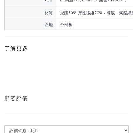
M 腰圍22吋-30吋 /
L 腰圍24吋-32吋
材質
尼龍80% 彈性纖維20% / 褲底：聚酯纖維
產地
台灣製
了解更多
顧客評價