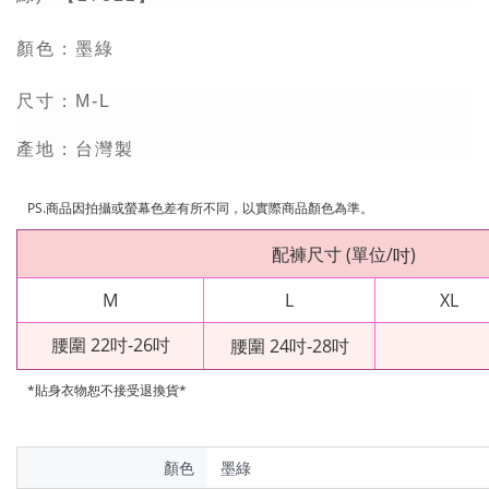
顏色：
墨綠
尺寸：M-L
產地：台灣製
PS.
商品因拍攝或螢幕色差有所不同，以實際商品顏色為準。
配褲尺寸
(
單位
/
)
吋
M
L
XL
腰圍 22吋-26吋
腰圍 24吋-28吋
*貼身衣物恕不接受退換貨*
顏色
墨綠