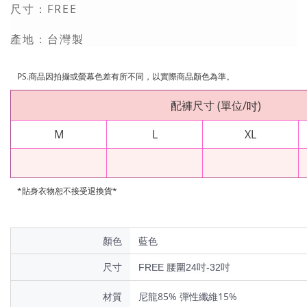
FREE
尺寸：
產地：台灣製
PS.
商品因拍攝或螢幕色差有所不同，以實際商品顏色為準。
配褲尺寸
(
單位
/
)
吋
M
L
XL
*貼身衣物恕不接受退換貨*
顏色
藍色
尺寸
FREE 腰圍24吋-32吋
材質
尼龍85% 彈性纖維15%