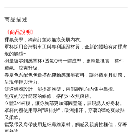
商品描述
《商品說明》
裸氛美學，獨家訂製款無痕美肌內衣。
罩杯採用台灣製車工與專利認證材質，全新的體驗有如裸膚
般的觸感~
羽量級零觸感罩杯+透氣Q棉一體成型，更輕量挺實，整件
透氣、涼爽升級。
春夏色系配色包邊搭配律動感無痕布料，讓外觀更具動感，
呈現年輕與活力。
舒適鋼圈設計，能提高胸型，兩側副乳向內集中靠攏。
無痕的設計簡潔的線條，搭配外衣無痕跡。
立體3/4杯模，讓你胸部更加渾圓豐滿，展現誘人好身材。
罩杯內襯使用專利"吸排紗"，吸濕排汗，穿著Q彈乾爽散熱
又柔軟。
鬆緊帶及肩帶使用超細纖維素材，觸感及親膚性極佳，穿著
更舒適。