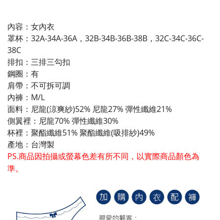
內容：女內衣
罩杯：32A-34A-36A，32B-34B-36B-38B，32C-34C-36C-
38C
排扣：三排三勾扣
鋼圈：有
肩帶：不可拆可調
內褲：M/L
面料：尼龍(涼爽紗)52% 尼龍27% 彈性纖維21%
側翼裡：尼龍70% 彈性纖維30%
杯裡：聚酯纖維51% 聚酯纖維(吸排紗)49%
產地：台灣製
PS.商品因拍攝或螢幕色差有所不同，以實際商品顏色為
準。