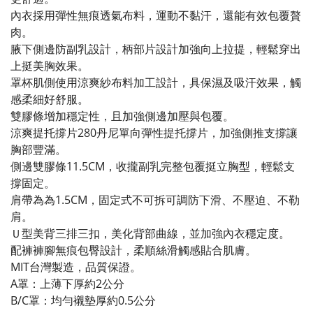
內衣採用彈性無痕透氣布料，運動不黏汗，還能有效包覆贅
肉。
腋下側邊防副乳設計，柄部片設計加強向上拉提，輕鬆穿出
上挺美胸效果。
罩杯肌側使用涼爽紗布料加工設計，具保濕及吸汗效果，觸
感柔細好舒服。
雙膠條增加穩定性，且加強側邊加壓與包覆。
涼爽提托撐片280丹尼單向彈性提托撐片，加強側推支撐讓
胸部豐滿。
側邊雙膠條11.5CM，收攏副乳完整包覆挺立胸型，輕鬆支
撐固定。
肩帶為為1.5CM，固定式不可拆可調防下滑、不壓迫、不勒
肩。
Ｕ型美背三排三扣，美化背部曲線，並加強內衣穩定度。
配褲褲腳無痕包臀設計，柔順絲滑觸感貼合肌膚。
MIT台灣製造，品質保證。
A罩：上薄下厚約2公分
B/C罩：均勻襯墊厚約0.5公分