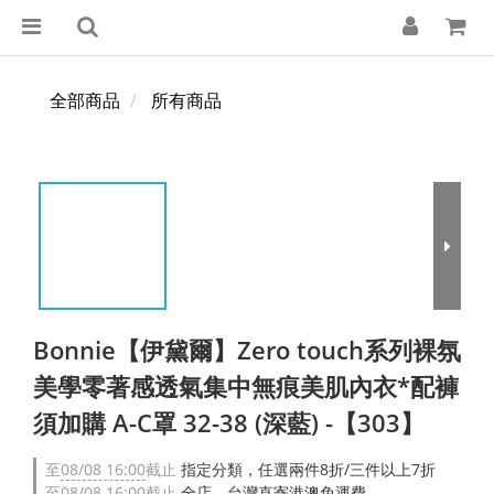
全部商品
所有商品
Bonnie【伊黛爾】Zero touch系列裸氛
美學零著感透氣集中無痕美肌內衣*配褲
須加購 A-C罩 32-38 (深藍) -【303】
至
08/08 16:00
截止
指定分類，任選兩件8折/三件以上7折
至
08/08 16:00
截止
全店，台灣直寄港澳免運費