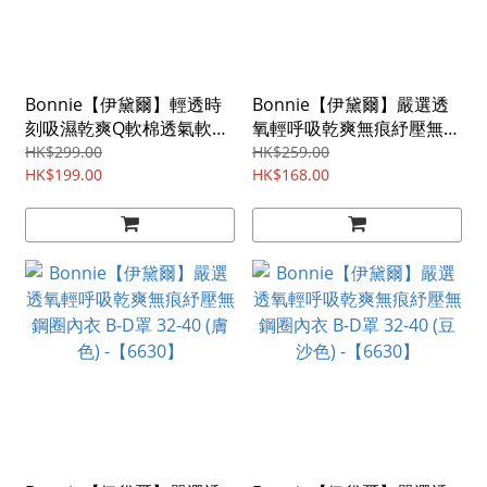
Bonnie【伊黛爾】輕透時
Bonnie【伊黛爾】嚴選透
刻吸濕乾爽Q軟棉透氣軟鋼
氧輕呼吸乾爽無痕紓壓無鋼
圈內衣*配褲須加購 A-C罩
圈內衣 B-D罩 32-40 (黑色)
HK$299.00
HK$259.00
32-38 (藏藍) -【6603】
HK$199.00
-【6630】
HK$168.00