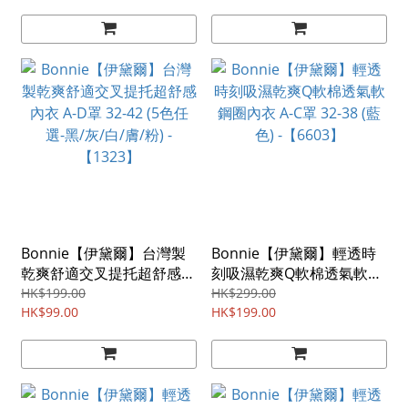
Bonnie【伊黛爾】台灣製
Bonnie【伊黛爾】輕透時
乾爽舒適交叉提托超舒感內
刻吸濕乾爽Q軟棉透氣軟鋼
衣 A-D罩 32-42 (5色任選-
圈內衣 A-C罩 32-38 (藍色) -
HK$199.00
HK$299.00
黑/灰/白/膚/粉) -【1323】
HK$99.00
【6603】
HK$199.00