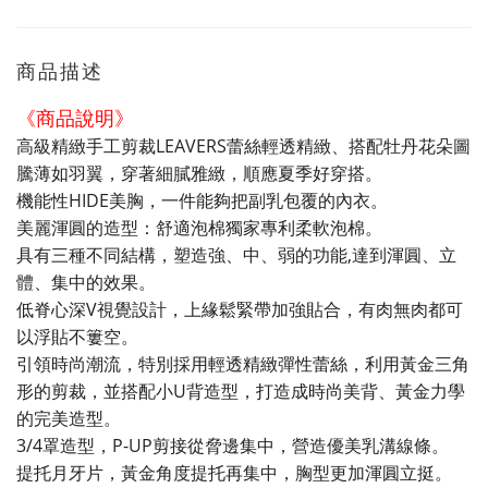
商品描述
《商品說明》
高級精緻手工剪裁LEAVERS蕾絲輕透精緻、搭配牡丹花朵圖
騰薄如羽翼，穿著細膩雅緻，順應夏季好穿搭。
機能性HIDE美胸，一件能夠把副乳包覆的內衣。
美麗渾圓的造型：舒適泡棉獨家專利柔軟泡棉。
具有三種不同結構，塑造強、中、弱的功能,達到渾圓、立
體、集中的效果。
低脊心深V視覺設計，上緣鬆緊帶加強貼合，有肉無肉都可
以浮貼不簍空。
引領時尚潮流，特別採用輕透精緻彈性蕾絲，利用黃金三角
形的剪裁，並搭配小U背造型，打造成時尚美背、黃金力學
的完美造型。
3/4罩造型，P-UP剪接從脅邊集中，營造優美乳溝線條。
提托月牙片，黃金角度提托再集中，胸型更加渾圓立挺。