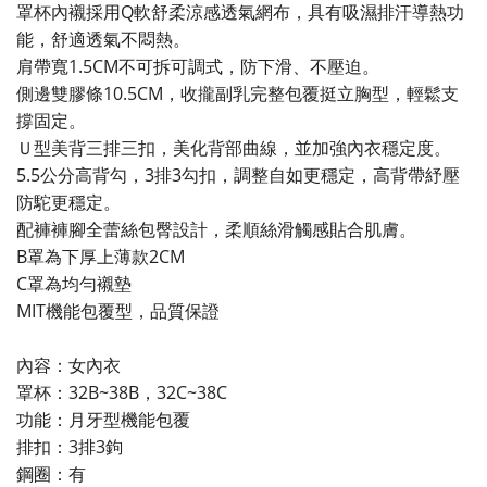
罩杯內襯採用Q軟舒柔涼感透氣網布，具有吸濕排汗導熱功
能，舒適透氣不悶熱。
肩帶寬1.5CM不可拆可調式，防下滑、不壓迫。
側邊雙膠條10.5CM，收攏副乳完整包覆挺立胸型，輕鬆支
撐固定。
Ｕ型美背三排三扣，美化背部曲線，並加強內衣穩定度。
5.5公分高背勾，3排3勾扣，調整自如更穩定，高背帶紓壓
防駝更穩定。
配褲褲腳全蕾絲包臀設計，柔順絲滑觸感貼合肌膚。
B罩為下厚上薄款2CM
C罩為均勻襯墊
MIT機能包覆型，品質保證
內容：女內衣
罩杯：32B~38B，32C~38C
功能：月牙型機能包覆
排扣：3排3鉤
鋼圈：有