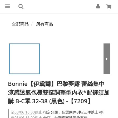
全部商品
所有商品
Bonnie【伊黛爾】巴黎夢露 蕾絲集中
涼感透氣包覆雙挺調整型內衣*配褲須加
購 B-C罩 32-38 (黑色) -【7209】
至
08/06 16:00
截止
指定分類，任選兩件8折/三件以上7折
至
08/06 16:00
截止
全店，台灣直寄港澳免運費