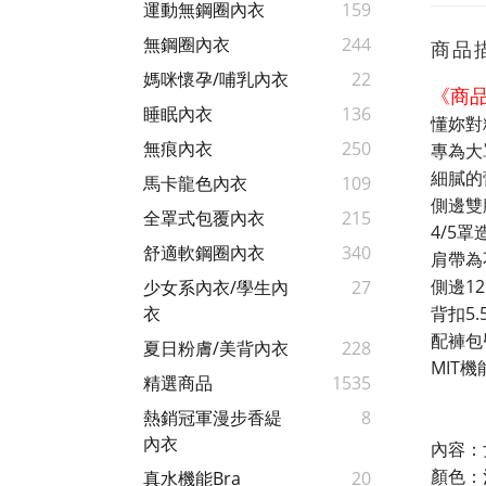
運動無鋼圈內衣
159
無鋼圈內衣
244
商品
媽咪懷孕/哺乳內衣
22
《商
睡眠內衣
136
懂妳對
無痕內衣
250
專為大
細膩的
馬卡龍色內衣
109
側邊雙
全罩式包覆內衣
215
4/5
舒適軟鋼圈內衣
340
肩帶為
側邊1
少女系內衣/學生內
27
背扣5
衣
配褲包
夏日粉膚/美背內衣
228
MIT
精選商品
1535
熱銷冠軍漫步香緹
8
內衣
內容：
顏色：
真水機能Bra
20