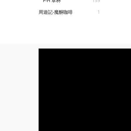
F-H 罩杯
159
周遊記-魔酮咖啡
1