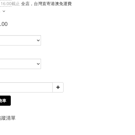
 16:00
截止
全店，台灣直寄港澳免運費
多
.00
物車
追蹤清單