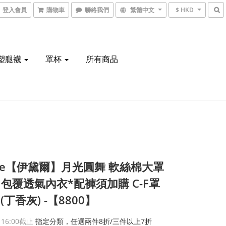
登入會員
購物車
聯絡我們
繁體中文
$ HKD
塑腿襪
罩杯
所有商品
nie【伊黛爾】月光圓舞 軟絲棉大罩
包覆透氣內衣*配褲須加購 C-F罩
2 (丁香灰) -【8800】
 16:00
截止
指定分類，任選兩件8折/三件以上7折