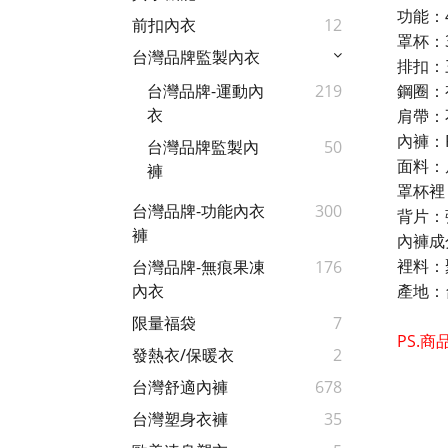
功能：
前扣內衣
12
罩杯：34
台灣品牌監製內衣
排扣：
鋼圈：
台灣品牌-運動內
219
衣
肩帶：
內褲：F
台灣品牌監製內
50
面料：
褲
罩杯裡
台灣品牌-功能內衣
300
背片：
褲
內褲成
裡料：
台灣品牌-無痕果凍
176
產地：
內衣
限量福袋
7
PS.
發熱衣/保暖衣
2
台灣舒適內褲
678
台灣塑身衣褲
35