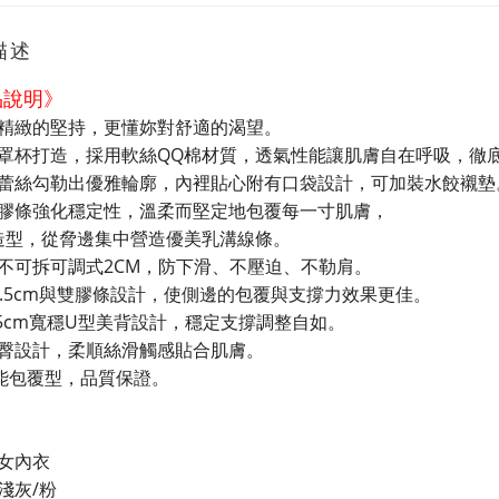
描述
品說明》
精緻的堅持，更懂妳對舒適的渴望。
罩杯打造，採用軟絲QQ棉材質，透氣性能讓肌膚自在呼吸，徹
蕾絲勾勒出優雅輪廓，內裡貼心附有口袋設計，可加裝水餃襯墊
膠條強化穩定性，溫柔而堅定地包覆每一寸肌膚，
罩造型，從脅邊集中營造優美乳溝線條。
不可拆可調式2CM，防下滑、不壓迫、不勒肩。
2.5cm與雙膠條設計，使側邊的包覆與支撐力效果更佳。
.5cm寬穩U型美背設計，穩定支撐調整自如。
臀設計，柔順絲滑觸感貼合肌膚。
機能包覆型，品質保證。
女內衣
淺灰/粉