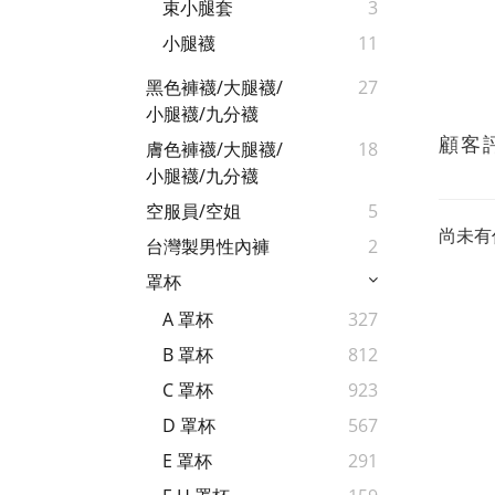
束小腿套
3
小腿襪
11
黑色褲襪/大腿襪/
27
小腿襪/九分襪
顧客
膚色褲襪/大腿襪/
18
小腿襪/九分襪
空服員/空姐
5
尚未有
台灣製男性內褲
2
罩杯
A 罩杯
327
B 罩杯
812
C 罩杯
923
D 罩杯
567
E 罩杯
291