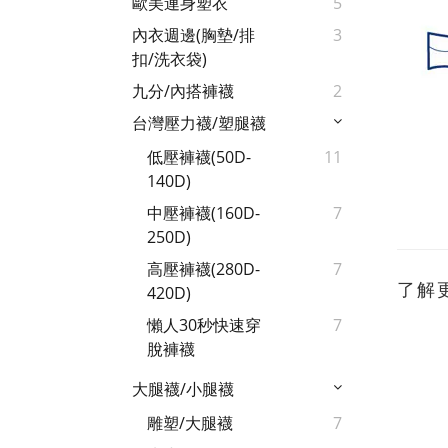
歐美連身塑衣
5
內衣週邊(胸墊/排
3
扣/洗衣袋)
九分/內搭褲襪
2
台灣壓力襪/塑腿襪
低壓褲襪(50D-
11
140D)
中壓褲襪(160D-
7
250D)
高壓褲襪(280D-
7
了解
420D)
懶人30秒快速穿
7
脫褲襪
大腿襪/小腿襪
雕塑/大腿襪
7