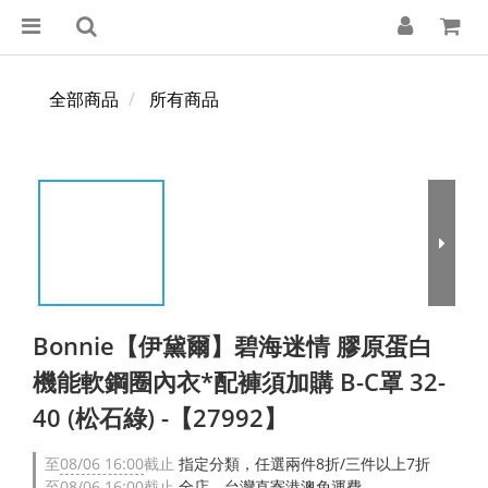
全部商品
所有商品
Bonnie【伊黛爾】碧海迷情 膠原蛋白
機能軟鋼圈內衣*配褲須加購 B-C罩 32-
40 (松石綠) -【27992】
至
08/06 16:00
截止
指定分類，任選兩件8折/三件以上7折
至
08/06 16:00
截止
全店，台灣直寄港澳免運費