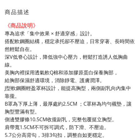
商品描述
《商品說明》
專為追求「集中效果 × 舒適穿感」設計。
搭配軟鋼圈結構，穩定承托卻不壓迫，日常穿著、長時間依
然輕鬆自在。
深V低脊心設計，降低強中心壓力，輕鬆打造誘人低胸曲
線。
美胸內裡採用透氣軟Q棉和添加膠原蛋白保養胸部，
給胸部保濕舒適環境，消除靜電、護膚潤澤。
J型軟鋼圈輕盈罩杯設計，能提高胸型，兩側副乳向內集中
靠攏。
B罩為下厚上薄，最厚處約2.5CM ；C罩杯為均勻襯墊，讓
胸型豐滿有型。
側邊雙膠條10.5CM收攏副乳，完整包覆挺立胸型。
肩帶寬1.5CM不可拆可調式，防下滑、不壓迫。
5.7公分高背勾，3排3勾扣，調整自如更穩定。