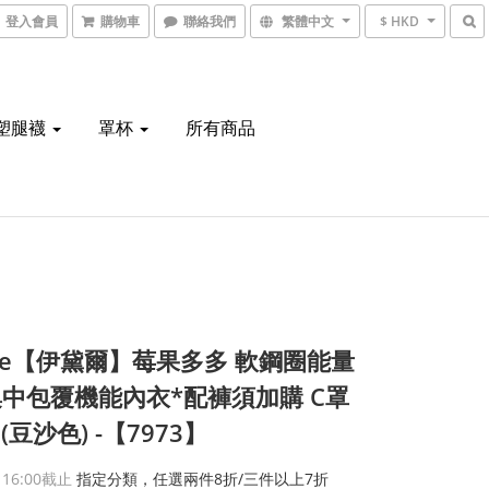
登入會員
購物車
聯絡我們
繁體中文
$ HKD
塑腿襪
罩杯
所有商品
nie【伊黛爾】莓果多多 軟鋼圈能量
中包覆機能內衣*配褲須加購 C罩
0 (豆沙色) -【7973】
 16:00
截止
指定分類，任選兩件8折/三件以上7折