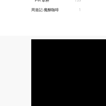
F-H 罩杯
159
周遊記-魔酮咖啡
1