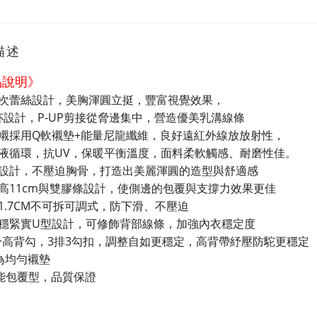
描述
品說明》
次蕾絲設計，美胸渾圓立挺，豐富視覺效果，
罩杯設計，P-UP剪接從脅邊集中，營造優美乳溝線條
襯採用Q軟襯墊+能量尼龍纖維，良好遠紅外線放放射性，
液循環，抗UV，保暖平衡溫度，面料柔軟觸感、耐磨性佳。
設計，不壓迫胸骨，打造出美麗渾圓的造型與舒適感
高11cm與雙膠條設計，使側邊的包覆與支撐力效果更佳
1.7CM不可拆可調式，防下滑、不壓迫
穩緊實U型設計，可修飾背部線條，加強內衣穩定度
公分高背勾，3排3勾扣，調整自如更穩定，高背帶紓壓防駝更穩定
為均勻襯墊
機能包覆型，品質保證