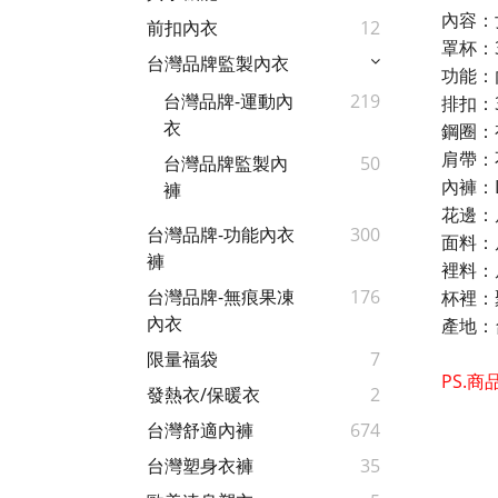
內容：
前扣內衣
12
罩杯：3
台灣品牌監製內衣
功能：
台灣品牌-運動內
219
排扣：
衣
鋼圈：
肩帶：
台灣品牌監製內
50
內褲：
褲
花邊：
台灣品牌-功能內衣
300
面料：
褲
裡料：
台灣品牌-無痕果凍
176
杯裡：
內衣
產地：
限量福袋
7
PS.
發熱衣/保暖衣
2
台灣舒適內褲
674
台灣塑身衣褲
35