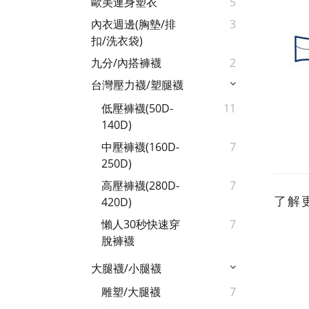
歐美連身塑衣
5
內衣週邊(胸墊/排
3
扣/洗衣袋)
九分/內搭褲襪
2
台灣壓力襪/塑腿襪
低壓褲襪(50D-
11
140D)
中壓褲襪(160D-
7
250D)
高壓褲襪(280D-
7
了解
420D)
懶人30秒快速穿
7
脫褲襪
大腿襪/小腿襪
雕塑/大腿襪
7