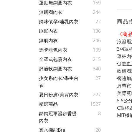
運動無鋼圈內衣
159
無鋼圈內衣
244
商品
媽咪懷孕/哺乳內衣
22
睡眠內衣
136
《商
無痕內衣
246
浪漫層
3/4
馬卡龍色內衣
109
罩杯內
全罩式包覆內衣
215
促進血
舒適軟鋼圈內衣
340
軟鋼圈
少女系內衣/學生內
27
脅邊加
衣
肩帶寬
美背寬
夏日粉膚/美背內衣
227
5.5
精選商品
1527
C罩杯
熱銷冠軍漫步香緹
8
MIT
內衣
真水機能Bra
20