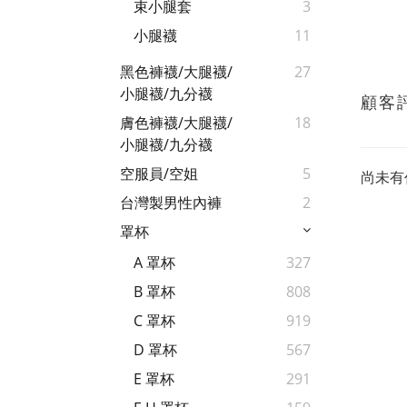
束小腿套
3
小腿襪
11
黑色褲襪/大腿襪/
27
小腿襪/九分襪
顧客
膚色褲襪/大腿襪/
18
小腿襪/九分襪
空服員/空姐
5
尚未有
台灣製男性內褲
2
罩杯
A 罩杯
327
B 罩杯
808
C 罩杯
919
D 罩杯
567
E 罩杯
291