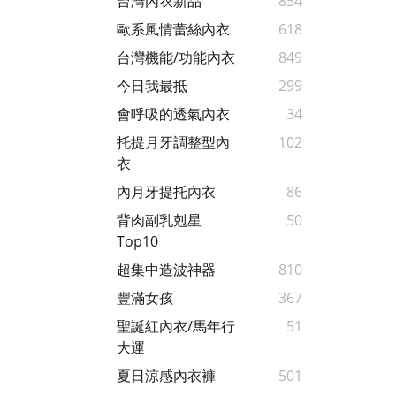
台灣內衣新品
854
歐系風情蕾絲內衣
618
台灣機能/功能內衣
849
今日我最抵
299
會呼吸的透氣內衣
34
托提月牙調整型內
102
衣
內月牙提托內衣
86
背肉副乳剋星
50
Top10
超集中造波神器
810
豐滿女孩
367
聖誕紅內衣/馬年行
51
大運
夏日涼感內衣褲
501