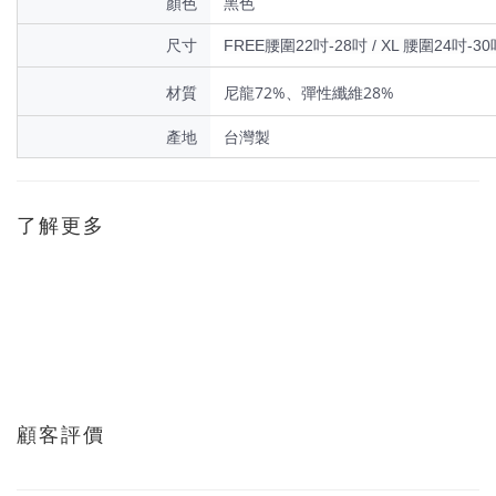
顏色
黑色
尺寸
FREE腰圍22吋-28吋 / XL 腰圍24吋-30
材質
尼龍72%、彈性纖維28%
產地
台灣製
了解更多
顧客評價