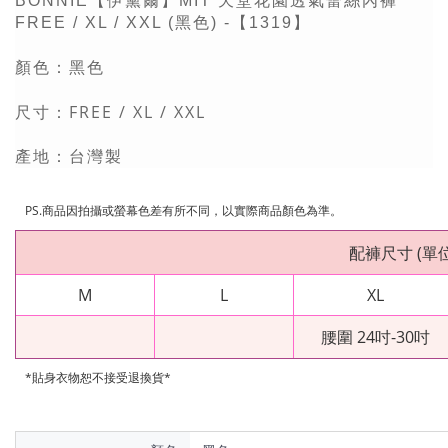
BONNIE【伊黛爾】MIT 天堂花園透氣蕾絲內褲
FREE / XL / XXL (黑色) -【1319】
黑色
顏色：
FREE / XL / XXL
尺寸：
產地：台灣製
PS.
商品因拍攝或螢幕色差有所不同，以實際商品顏色為準。
配褲尺寸
(
單
M
L
XL
腰圍 24吋-30吋
*貼身衣物恕不接受退換貨*